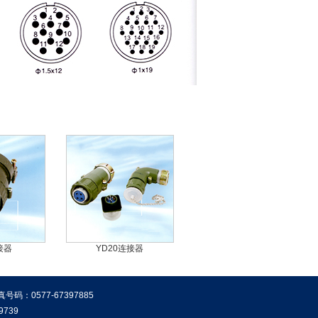
接器
YD20连接器
真号码：0577-67397885
9739